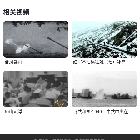
相关视频
台风暴雨
红军不怕远征难（七）冰锋
庐山沉浮
《共和国·1949—中共中央在香山》2：打过长江去