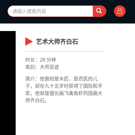
艺术大师齐白石
时长：28 分钟
类别：大师足迹
简介：他曾经是木匠，是农民的儿
子，却在九十五岁时获得了国际和平
奖，他就是擅长画飞禽鱼虾的国画大
师齐白石。