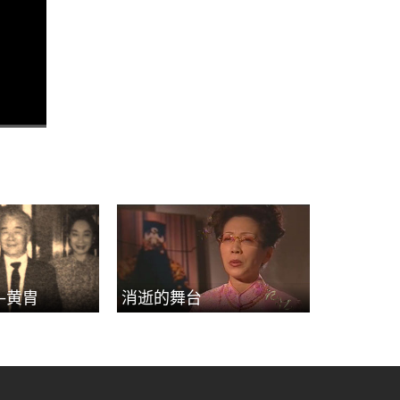
—黄胄
消逝的舞台