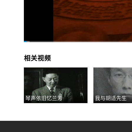
00:17
/
27:03
相关视频
琴声依旧忆兰芳
我与胡适先生