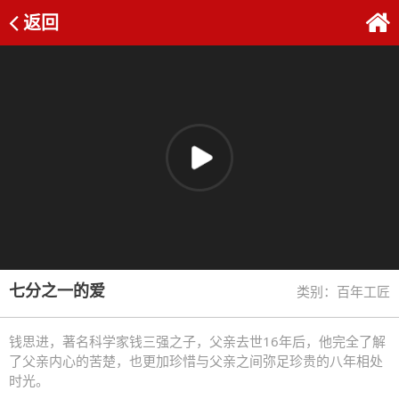
返回
七分之一的爱
类别：百年工匠
钱思进，著名科学家钱三强之子，父亲去世16年后，他完全了解
了父亲内心的苦楚，也更加珍惜与父亲之间弥足珍贵的八年相处
时光。