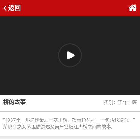
返回
桥的故事
类别：百年工匠
“1987年，那是他最后一次上桥，摸着桥栏杆，一句话也没有。”
茅以升之女茅玉麟讲述父亲与钱塘江大桥之间的故事。